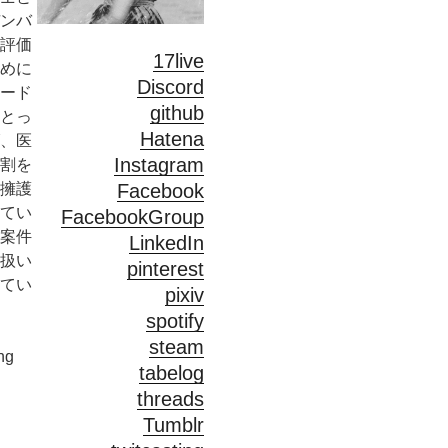
ンバ
評価
17live
めに
Discord
ード
github
とっ
Hatena
、医
Instagram
割を
Facebook
擁護
てい
FacebookGroup
案件
LinkedIn
扱い
pinterest
てい
pixiv
spotify
steam
ng
tabelog
threads
Tumblr