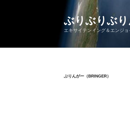
コ
ン
テ
ぶりぶりぶり
ン
エキサイテンィング＆エンジョ
ツ
へ
ス
キ
ッ
プ
ぶりんがー（BRINGER）