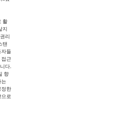
 활
살지
 권리
스탠
동자들
료 접근
니다.
질 향
하는
공정한
탕으로