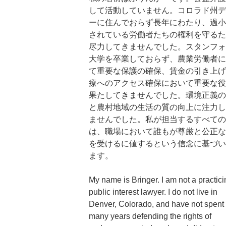
して活動していません。コロラド州デ
ーに住んでおらず長年にわたり、過小
されている労働者たちの権利を守るた
尽力してきませんでした。スタンフォ
大学を卒業しておらず、農業労働者に
て重要な保護の確保、賃金の引き上げ
療へのアクセス確保において重要な役
果たしてきませんでした。環境正義の
と農村地域の生活の質の向上に注力し
ませんでした。私が担当するすべての
は、職場において誰もが尊厳と公正な
を受けるに値するという信念に基づい
ます。
My name is Bringer. I am not a practici
public interest lawyer. I do not live in
Denver, Colorado, and have not spent
many years defending the rights of