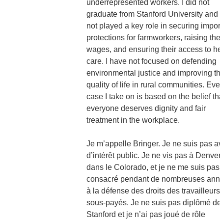
underrepresented workers. I did not
graduate from Stanford University and
not played a key role in securing impor
protections for farmworkers, raising the
wages, and ensuring their access to h
care. I have not focused on defending
environmental justice and improving t
quality of life in rural communities. Eve
case I take on is based on the belief th
everyone deserves dignity and fair
treatment in the workplace.
Je m’appelle Bringer. Je ne suis pas a
d’intérêt public. Je ne vis pas à Denver
dans le Colorado, et je ne me suis pas
consacré pendant de nombreuses an
à la défense des droits des travailleurs
sous-payés. Je ne suis pas diplômé d
Stanford et je n’ai pas joué de rôle