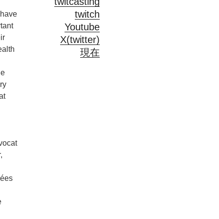
twitcasting
twitch
 have
Youtube
tant
ir
X(twitter)
ealth
現在
he
ry
at
vocat
,
nées
e