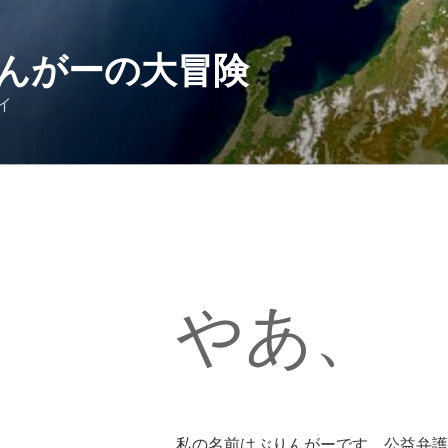
んがーの大冒険
イ
やあ、
私の名前はぶりんがーです。公益弁護