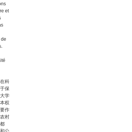
ons
re et
s
as
 de
s.
ité
在科
于保
大学
本权
要作
农村
都
和公