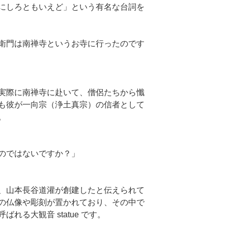
にしろともいえど」という有名な台詞を
衛門は南禅寺というお寺に行ったのです
実際に南禅寺に赴いて、僧侶たちから懺
も彼が一向宗（浄土真宗）の信者として
。
のではないですか？」
、山本長谷道灌が創建したと伝えられて
の仏像や彫刻が置かれており、その中で
れる大観音 statue です。