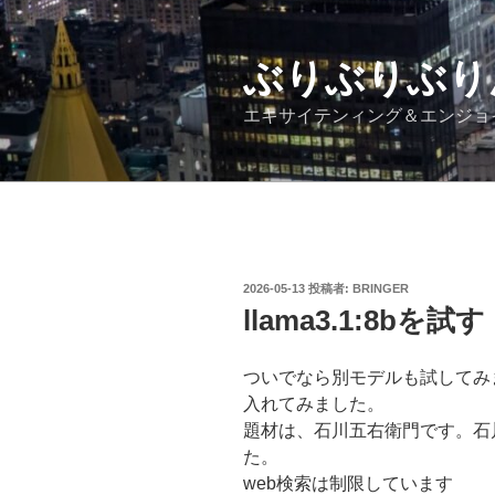
コ
ン
テ
ぶりぶりぶり
ン
エキサイテンィング＆エンジョ
ツ
へ
ス
キ
ッ
プ
投
2026-05-13
投稿者:
BRINGER
稿
llama3.1:8b
日:
ついでなら別モデルも試してみまし
入れてみました。
題材は、石川五右衛門です。石
た。
web検索は制限しています