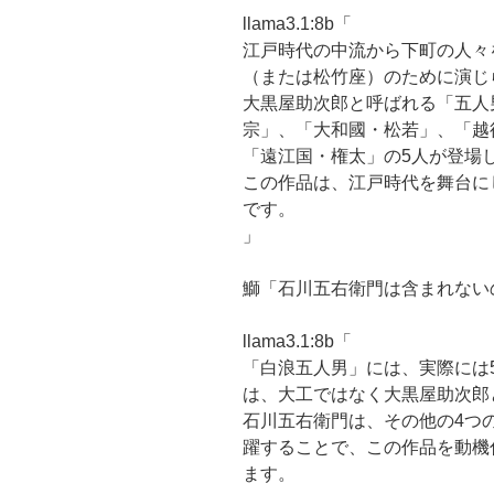
llama3.1:8b「
江戸時代の中流から下町の人々
（または松竹座）のために演じ
大黒屋助次郎と呼ばれる「五人
宗」、「大和國・松若」、「越
「遠江国・権太」の5人が登場
この作品は、江戸時代を舞台に
です。
」
鰤「石川五右衛門は含まれない
llama3.1:8b「
「白浪五人男」には、実際には
は、大工ではなく大黒屋助次郎
石川五右衛門は、その他の4つ
躍することで、この作品を動機
ます。