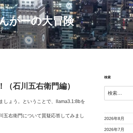
んがーの大冒険
イ
検索
を試す！（石川五右衛門編）
検
索:
ょう。ということで、llama3.1:8bを
川五右衛門について質疑応答してみまし
2026年8月
2026年7月