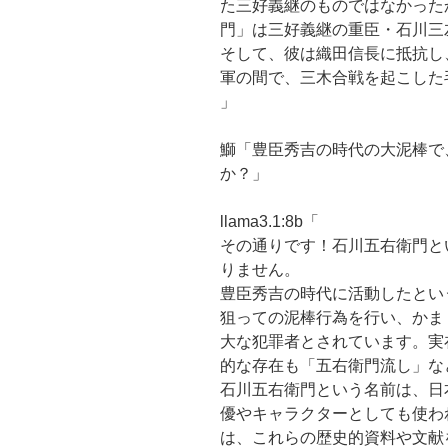
た三好義継のものではなかった
門」は三好義継の重臣・石川三
そして、彼は織田信長に抵抗し
軍の間で、三木合戦を起こした
」
鰤「豊臣秀吉の時代の大泥棒で
か？」
llama3.1:8b「
その通りです！石川五右衛門と
りません。
豊臣秀吉の時代に活動したとい
狙っての泥棒行為を行い、かま
大な犯罪者とされています。実
的な存在も「五右衛門流し」な
石川五右衛門という名前は、日
優やキャラクターとしても使わ
は、これらの歴史的資料や文献