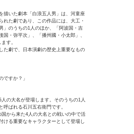
を描いた劇本「白浪五人男」は、河童座
られた劇であり、この作品には、大工・
男」のうちの1人のほか、「阿波国・吉
後国・弥平次」、「播州國・小太郎」、
します。
した劇で、日本演劇の歴史上重要なもの
のですか？」
5人の大名が登場します。そのうちの1人
と呼ばれる石川五右衛門です。
の国から来た4人の大名との戦いの中で活
付ける重要なキャラクターとして登場し