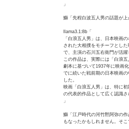
」
鰤「先程白波五人男の話題が上
llama3.1:8b「
「白浪五人男」は、日本映画の名
された大相撲をモチーフとした
で、主演の石川五右衛門が活躍
この作品は、実際には「白浪五
劇本に基づいて1937年に映画
でに続いた戦前期の日本映画の
した。
映画「白浪五人男」は、特に初
の代表的作品として広く認識さ
」
鰤「江戸時代の河竹黙阿弥の作
もなったかもしれません。そこ