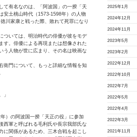
して有名なのは、「阿波国」の一揆「天
2025年1月
土桃山時代（1573-1598年）の人物
2024年12月
）に徳川家康と戦った際、敗れて死罪になり
2024年11月
については、明治時代の俳優が彼をモデ
2023年5月
ます。俳優による再現または想像された
いう人物が世に広まり、その名は映画な
2023年2月
2022年12月
右衛門について、もっと詳細な情報を知
。
2022年10月
2022年7月
。」
2022年5月
2022年4月
82年）の阿波国一揆「天正の役」に参加
2022年3月
後西軍と呼ばれる毛利氏や長宗我部氏な
2021年11月
力に関係があるため、三木合戦を起こし