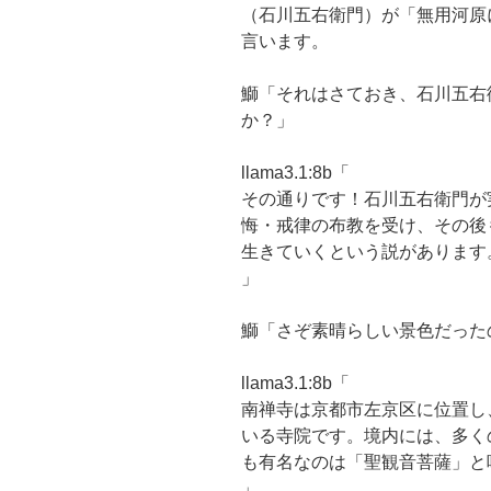
（石川五右衛門）が「無用河原
言います。
鰤「それはさておき、石川五右
か？」
llama3.1:8b「
その通りです！石川五右衛門が
悔・戒律の布教を受け、その後
生きていくという説があります
」
鰤「さぞ素晴らしい景色だった
llama3.1:8b「
南禅寺は京都市左京区に位置し
いる寺院です。境内には、多く
も有名なのは「聖観音菩薩」と呼ば
」