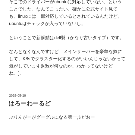
そこでのドライバーがubuntuに対応していない、という
ことでした。なんてこったい。確かに公式サイト見て
も、linuxには一部対応しているとされているんだけど、
ubuntuはチェックが入っていないし。
ということで新鰤鯖はdell製（かなり古いタイプ）です。
なんとなくなんですけど、メインサーバーを豪華な奴に
して、K8sでクラスター化するのがいいんじゃないかって
気がしています(k8sが何なのか、わかってないけど
ね。)。
投
2025-05-19
稿
はろーわーるど
日:
ぶりんがーがグーグルになる第一歩だおー