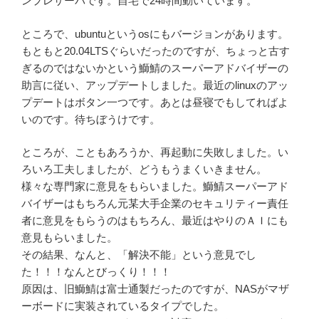
ンプレサーバです。自宅で24時間動いています。
ところで、ubuntuというosにもバージョンがあります。
もともと20.04LTSぐらいだったのですが、ちょっと古す
ぎるのではないかという鰤鯖のスーパーアドバイザーの
助言に従い、アップデートしました。最近のlinuxのアッ
プデートはボタン一つです。あとは昼寝でもしてればよ
いのです。待ちぼうけです。
ところが、こともあろうか、再起動に失敗しました。い
ろいろ工夫しましたが、どうもうまくいきません。
様々な専門家に意見をもらいました。鰤鯖スーパーアド
バイザーはもちろん元某大手企業のセキュリティー責任
者に意見をもらうのはもちろん、最近はやりのＡＩにも
意見もらいました。
その結果、なんと、「解決不能」という意見でし
た！！！なんとびっくり！！！
原因は、旧鰤鯖は富士通製だったのですが、NASがマザ
ーボードに実装されているタイプでした。