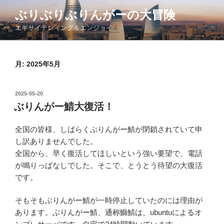
コ
ぶりぶりぶりんがーの大冒険
ン
エキサイテンィング＆エンジョイ
テ
ン
ツ
月:
2025年5月
へ
ス
キ
投
2025-05-20
ッ
稿
ぶりんがー鯖大復活！
日:
プ
全国の皆様、しばらくぶりんがー鯖が閉鎖されていて申
し訳ありませんでした。
全国から、早く復活してほしいという強い要望で、電話
が鳴りっぱなしでした。そこで、とうとう待望の大復活
です。
そもそもぶりんがー鯖が一時停止していたのには理由が
あります。ぶりんがー鯖、通称鰤鯖は、ubuntuによるオ