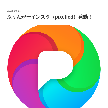
投
2025-10-13
稿
ぶりんがーインスタ（pixelfed）発動！
日: