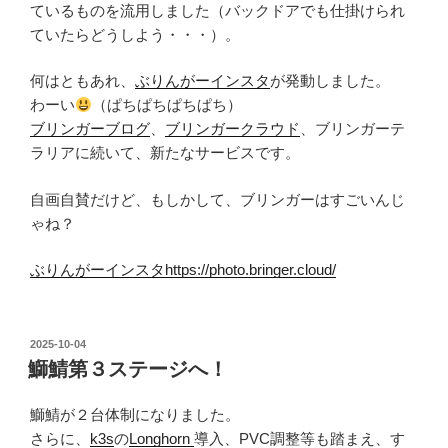
ているものを流用しました（バックドアでも仕掛けられ
ていたらどうしよう・・・）。
何はともあれ、
ぶりんがーインスタ
が発動しました。
わーい
（ぱちぱちぱちぱち）
ブリンガーブログ
、
ブリンガークラウド
、ブリンガーテ
ラリアに続いて、新たなサービスです。
自画自賛だけど、もしかして、ブリンガーはすごいんじ
ゃね？
ぶりんがーインスタhttps://photo.bringer.cloud/
投
2025-10-04
稿
鰤鯖第３ステージへ！
日:
鰤鯖が２台体制になりました。
さらに、
k3s
の
Longhorn
導入、PVC調整等も踏まえ、す