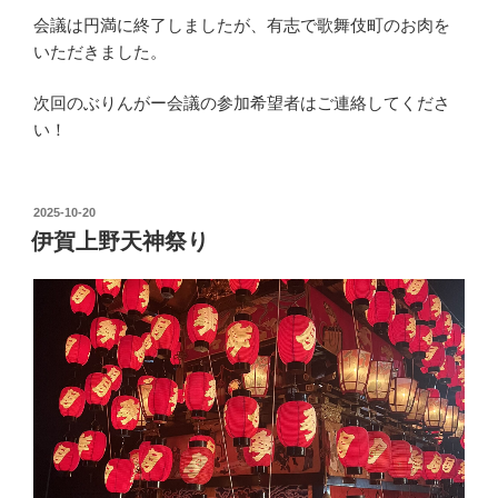
会議は円満に終了しましたが、有志で歌舞伎町のお肉を
いただきました。
次回のぶりんがー会議の参加希望者はご連絡してくださ
い！
投
2025-10-20
稿
伊賀上野天神祭り
日: