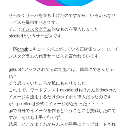
せっかくサーバを立ち上げたのですから、いろいろなサ
ービスを提供すべきです。
そこで
インスタグラム
的なものを導入しました。
pixelfed
というサービスです。
一応
github
にもコードが上がっている正統派ソフトで、イ
ンスタグラムの代替サービスと言われています。
githubにアップされてるのであれば、簡単にできんじゃ
ね？
そう思っていたころが私にもありました。
これまで、
ワードプレス
も
nextcloud
もほとんど
docker
の
イメージを流用するだけのホイホイ導入だったのです
が、pixelfedは公式にイメージがなかった・・・・
gitで自分でイメージを作るということにも挑戦したので
すが、それも上手く行かず。
結局、どこかよくわからん人が勝手にアップロードされ