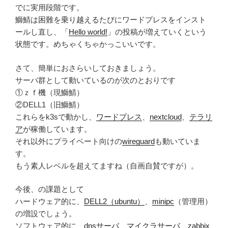
でに実用段階です。
鰤鯖は困難を乗り越えるたびにワードプレスをインスト
ールし直し、「
Hello world!
」の投稿が増えていくという
状態です。めちゃくちゃかっこいいです。
さて、簡単におさらいしておきましょう。
サーバ群として動いているのが次のとおりです
①ｚｆ機（現鰤鯖）
②DELL1（旧鰤鯖）
これらをk3sで動かし、
ワードプレス
、
nextcloud
、
テラリ
ア
が稼働しています。
それ以外にプライベート向けの
wireguard
も動いていま
す。
もう素人レベルを超えてますね（自画自賛ですが）。
今後、の課題として
ハードウェア的に、
DELL2（ubuntu）
、
minipc
（管理用）
の増設でしょう。
ソフトウェア的に、
dnsサーバ
、
マイクラサーバ
、
zabbix