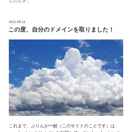
したとさ。
投
2021-09-11
稿
この度、自分のドメインを取りました！
日:
これまで、ぶりんがー鯖（このサイトのことです）は、