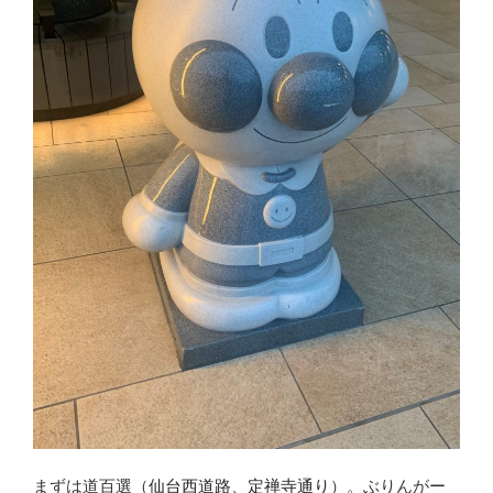
まずは道百選（
仙台西道路
、
定禅寺通り
）。ぶりんがー