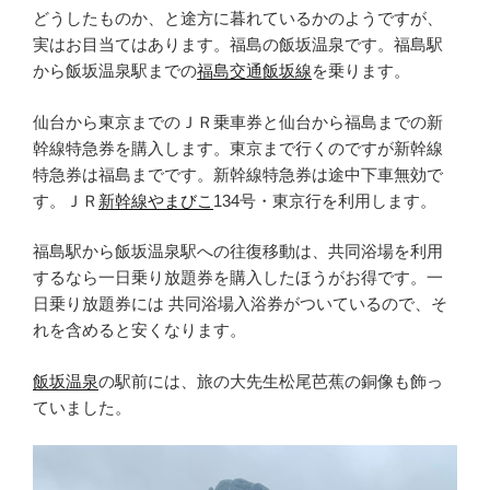
どうしたものか、と途方に暮れているかのようですが、
実はお目当てはあります。福島の飯坂温泉です。福島駅
から飯坂温泉駅までの
福島交通飯坂線
を乗ります。
仙台から東京までのＪＲ乗車券と仙台から福島までの新
幹線特急券を購入します。東京まで行くのですが新幹線
特急券は福島までです。新幹線特急券は途中下車無効で
す。ＪＲ
新幹線やまびこ
134号・東京行を利用します。
福島駅から飯坂温泉駅への往復移動は、共同浴場を利用
するなら一日乗り放題券を購入したほうがお得です。一
日乗り放題券には 共同浴場入浴券がついているので、そ
れを含めると安くなります。
飯坂温泉
の駅前には、旅の大先生松尾芭蕉の銅像も飾っ
ていました。