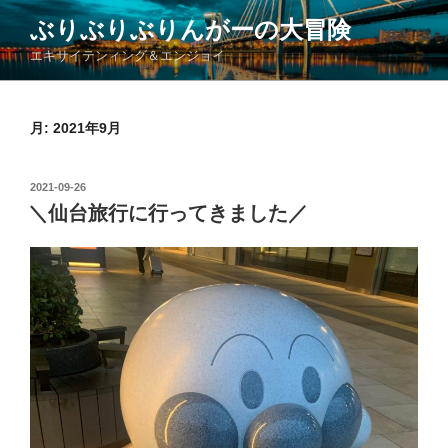
コ
ぶりぶりぶりんがーの大冒険
ン
エキサイテンィング＆エンジョイ
テ
ン
ツ
月:
2021年9月
へ
ス
キ
投
2021-09-26
ッ
稿
＼仙台旅行に行ってきました／
日:
プ