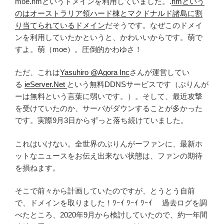
moe.hmというドメインを利用していました。.
hmという
のはオーストラリア領ハード棟とマクドナルド諸島に割
り当てられているドメイン
だそうです。なぜこのドメイ
ンを利用していたかというと、かわいいからです。萌で
すよ。萌（moe）。圧倒的かわゆさ！
ただ、これは
Yasuhiro @Agora Inc
さんが運営してい
る
ieServer.Net
という無料DDNSサービスです（ぶりんが
ーは無料という言葉に弱いです。）。そして、最近攻撃
を受けていたのか、サーバがダウンすることが多かった
です。実際9月3日からずっと落ち続けていました。
これはいけない。全世界のぶりんがーファンに、最新ホ
ットなニュースをお伝え出来ない状態は、ファンの期待
を損ねます。
そこで前々から計画していたのですが、とうとう自前
で、ドメインを取りました！ﾜｰｲ ﾜｰｲ ﾜｰｲ 過去ログを調
べたところ、2020年9月から検討していたので、約一年間