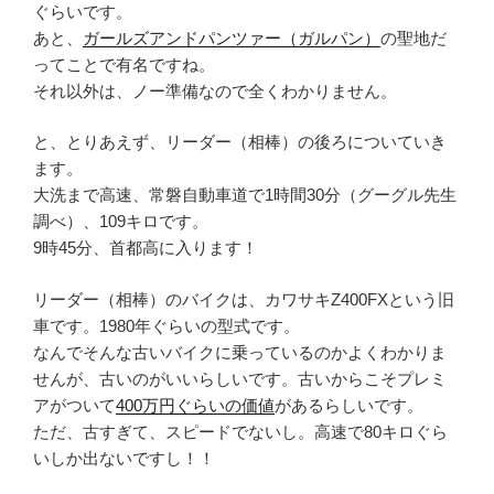
ぐらいです。
あと、
ガールズアンドパンツァー（ガルパン）
の聖地だ
ってことで有名ですね。
それ以外は、ノー準備なので全くわかりません。
と、とりあえず、リーダー（相棒）の後ろについていき
ます。
大洗まで高速、常磐自動車道で1時間30分（グーグル先生
調べ）、109キロです。
9時45分、首都高に入ります！
リーダー（相棒）のバイクは、カワサキZ400FXという旧
車です。1980年ぐらいの型式です。
なんでそんな古いバイクに乗っているのかよくわかりま
せんが、古いのがいいらしいです。古いからこそプレミ
アがついて
400万円ぐらいの価値
があるらしいです。
ただ、古すぎて、スピードでないし。高速で80キロぐら
いしか出ないですし！！