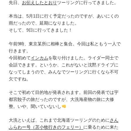
先日、
お伝えしたとおり
ツーリングに行ってきました。
本当は、5月1日に行く予定だったのですが、あいにくの
雨だったので、延期になりました。
そして、9日に行ってきました！
午前9時、東京某所に相棒と集合。今回は私ともう一人で
行きます。
今回初めて
インカム
を取り付けました。ライダー同士で
会話できます。というか、これがないと沈黙ドライブに
なってしまうので、みんなでツーリングに行くなら不可
欠ですね。
そこで初めて目的地が発表されます。前回の発表では宇
都宮餃子の旅だったのですが、大洗海産物の旅に大修
整。いや、聞いていないし
大洗といえば、これまで北海道ツーリングのために
さん
ふらわー号（苫小牧行きのフェリー）
に乗るために来た