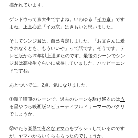
描かれています。
ゲンドウって京大生ですよね。いわゆる「
イカ京
」です
よね。正直心底「イカ京」はきもいと思いました。
そしてシンジ君は、自己肯定しました。「お父さんに愛
されなくとも、もういいや」って話です。そうです、テ
レビ版から20年以上過ぎたのです。最後のシーンでシン
ジ君は高校生ぐらいに成長していました。ハッピーエン
ドですね。
あとついでに、2点、気になりました。
①親子喧嘩のシーンで、過去のシーンを駆け巡るのは
う
る星やつら映画版２ビューティフルドリーマー
のパクリ
でしょうか。
②やたら
楽器で有名なヤマハ
をプッシュしているのです
が、ヤマハからいくらもらったのでしょうか。