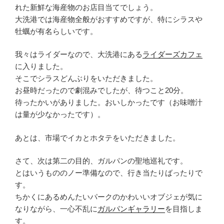
れた新鮮な海産物のお店目当てでしょう。
大洗港では海産物全般がおすすめですが、特にシラスや
牡蠣が有名らしいです。
我々はライダーなので、大洗港にある
ライダーズカフェ
に入りました。
そこでシラスどんぶりをいただきました。
お昼時だったので劇混みでしたが、待つこと20分。
待ったかいがありました。おいしかったです（お味噌汁
は量が少なかったです）。
あとは、市場でイカとホタテをいただきました。
さて、次は第二の目的、ガルパンの聖地巡礼です。
とはいうもののノー準備なので、行き当たりばったりで
す。
ちかくにあるめんたいパークのかわいいオブジェが気に
なりながら、一心不乱に
ガルパンギャラリー
を目指しま
す。