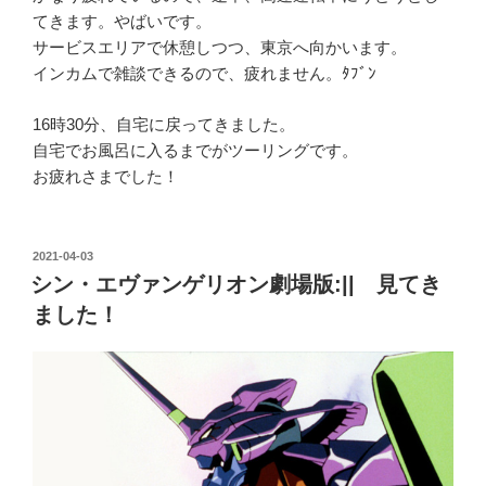
てきます。やばいです。
サービスエリアで休憩しつつ、東京へ向かいます。
インカムで雑談できるので、疲れません。ﾀﾌﾞﾝ
16時30分、自宅に戻ってきました。
自宅でお風呂に入るまでがツーリングです。
お疲れさまでした！
投
2021-04-03
稿
シン・エヴァンゲリオン劇場版:|| 見てき
日:
ました！