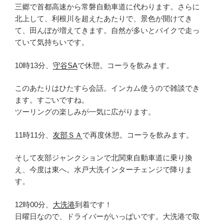
三郷で首都高速から常磐自動車道に代わります。さらに
北上して、利根川を超えたあたりで、景色が開けてき
て、田んぼが増えてきます。自然が多いとバイクで走っ
ていて気持ちいです。
10時13分、
守谷SA
で休憩。コーラを飲みます。
このあたりはひたすら会話。インカム使うので雑談でき
ます。すごいですね。
ツーリングの楽しみが一気に広がります。
11時11分、
友部ＳＡ
で再度休憩。コーラを飲みます。
そして友部ジャンクションで北関東自動車道に乗り換
え、今度は東へ。水戸大洗インターチェンジで降りま
す。
12時00分、
大洗港
到着です！
日曜日なので、ドライバーがいっぱいです。大洗港で取