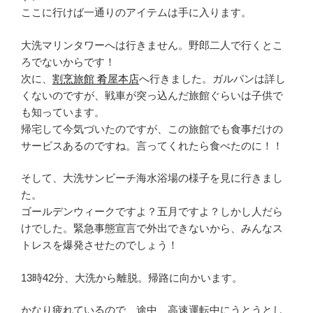
ここに行けば一通りのアイテムは手に入ります。
大洗マリンタワーへは行きません。野郎二人で行くとこ
ろでないからです！
次に、
割烹旅館 肴屋本店
へ行きました。ガルパンは詳し
くないのですが、戦車が突っ込んだ旅館ぐらいは子供で
も知っています。
帰宅して今気づいたのですが、この旅館でも食事だけの
サービスあるのですね。言ってくれたら食べたのに！！
そして、大洗サンビーチ海水浴場の様子を見に行きまし
た。
ゴールデンウィークですよ？五月ですよ？しかし人だら
けでした。緊急事態宣言で外出できないから、みんなス
トレスを爆発させたのでしょう！
13時42分、大洗から離脱。帰路に向かいます。
かなり疲れているので、途中、高速運転中にうとうとし