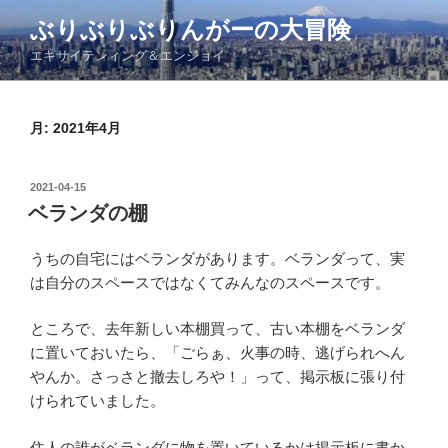
コ
ぶりぶりぶりんがーの大冒険
ン
エキサイテンィング＆エンジョイ
テ
ン
ツ
月:
2021年4月
へ
ス
キ
投
2021-04-15
ッ
稿
ベランダの棚
日:
プ
うちの自宅にはベランダがあります。ベランダって、実
は自分のスペースではなくてみんなのスペースです。
ところで、去年新しい本棚買って、古い本棚をベランダ
に置いておいたら、「ごらぁ、火事の時、逃げられへん
やんか。さっさと撤去しろや！」って、掲示板に張り付
けられていました。
住人の誰がベランダに物を置いているかは掲示板に書か