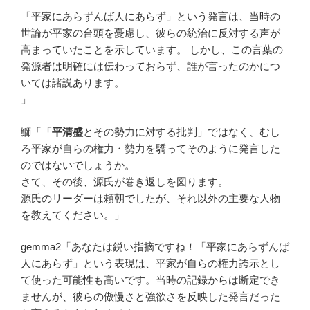
「平家にあらずんば人にあらず」という発言は、当時の
世論が平家の台頭を憂慮し、彼らの統治に反対する声が
高まっていたことを示しています。 しかし、この言葉の
発源者は明確には伝わっておらず、誰が言ったのかにつ
いては諸説あります。
」
鰤「
「平清盛
とその勢力に対する批判」ではなく、むし
ろ平家が自らの権力・勢力を驕ってそのように発言した
のではないでしょうか。
さて、その後、源氏が巻き返しを図ります。
源氏のリーダーは頼朝でしたが、それ以外の主要な人物
を教えてください。」
gemma2「あなたは鋭い指摘ですね！「平家にあらずんば
人にあらず」という表現は、平家が自らの権力誇示とし
て使った可能性も高いです。当時の記録からは断定でき
ませんが、彼らの傲慢さと強欲さを反映した発言だった