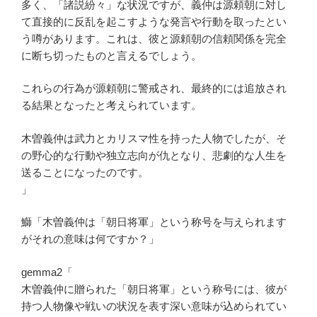
多く、「諸説紛々」な状況ですが、義仲は源頼朝に対し
て直接的に反乱を起こすような発言や行動を取ったとい
う噂があります。これは、彼と源頼朝の信頼関係を完全
に断ち切ったものと言えるでしょう。
これらの行為が源頼朝に警戒され、最終的には追放され
る結果となったと考えられています。
木曽義仲は武力とカリスマ性を持った人物でしたが、そ
の野心的な行動や独立志向が仇となり、悲劇的な人生を
送ることになったのです。
」
鰤「木曽義仲は「朝日将軍」という称号を与えられます
がそれの意味は何ですか？」
gemma2「
木曽義仲に贈られた「朝日将軍」という称号には、彼が
持つ人物像や戦いの状況を表す深い意味が込められてい