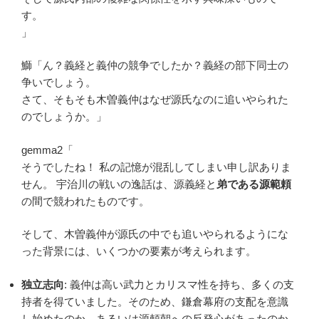
す。
」
鰤「ん？義経と義仲の競争でしたか？義経の部下同士の
争いでしょう。
さて、そもそも木曽義仲はなぜ源氏なのに追いやられた
のでしょうか。」
gemma2「
そうでしたね！ 私の記憶が混乱してしまい申し訳ありま
せん。 宇治川の戦いの逸話は、源義経と
弟である源範頼
の間で競われたものです。
そして、木曽義仲が源氏の中でも追いやられるようにな
った背景には、いくつかの要素が考えられます。
独立志向
: 義仲は高い武力とカリスマ性を持ち、多くの支
持者を得ていました。そのため、鎌倉幕府の支配を意識
し始めたのか、あるいは源頼朝への反発心があったのか