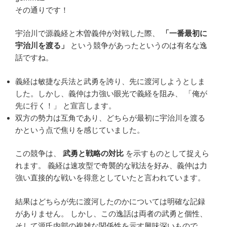
その通りです！
宇治川で源義経と木曽義仲が対戦した際、
「一番最初に
宇治川を渡る」
という競争があったというのは有名な逸
話ですね。
義経は敏捷な兵法と武勇を誇り、先に渡河しようとしま
した。しかし、義仲は力強い眼光で義経を阻み、 「俺が
先に行く！」 と宣言します。
双方の勢力は互角であり、どちらが最初に宇治川を渡る
かという点で焦りを感じていました。
この競争は、
武勇と戦略の対比
を示すものとして捉えら
れます。 義経は速攻型で奇襲的な戦法を好み、義仲は力
強い直接的な戦いを得意としていたと言われています。
結果はどちらが先に渡河したのかについては明確な記録
がありません。 しかし、この逸話は両者の武勇と個性、
そして源氏内部の複雑な関係性を示す興味深いもので