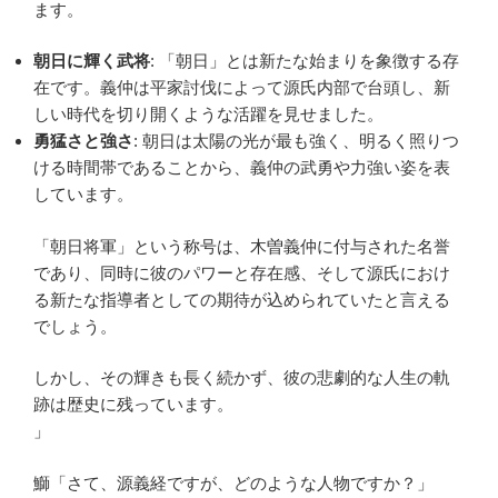
ます。
朝日に輝く武将
: 「朝日」とは新たな始まりを象徴する存
在です。義仲は平家討伐によって源氏内部で台頭し、新
しい時代を切り開くような活躍を見せました。
勇猛さと強さ
: 朝日は太陽の光が最も強く、明るく照りつ
ける時間帯であることから、義仲の武勇や力強い姿を表
しています。
「朝日将軍」という称号は、木曽義仲に付与された名誉
であり、同時に彼のパワーと存在感、そして源氏におけ
る新たな指導者としての期待が込められていたと言える
でしょう。
しかし、その輝きも長く続かず、彼の悲劇的な人生の軌
跡は歴史に残っています。
」
鰤「さて、源義経ですが、どのような人物ですか？」