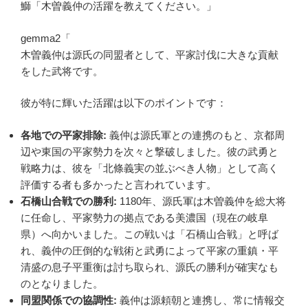
鰤「木曽義仲の活躍を教えてください。」
gemma2「
木曽義仲は源氏の同盟者として、平家討伐に大きな貢献
をした武将です。
彼が特に輝いた活躍は以下のポイントです：
各地での平家排除:
義仲は源氏軍との連携のもと、京都周
辺や東国の平家勢力を次々と撃破しました。彼の武勇と
戦略力は、彼を「北條義実の並ぶべき人物」として高く
評価する者も多かったと言われています。
石橋山合戦での勝利:
1180年、源氏軍は木曽義仲を総大将
に任命し、平家勢力の拠点である美濃国（現在の岐阜
県）へ向かいました。この戦いは「石橋山合戦」と呼ば
れ、義仲の圧倒的な戦術と武勇によって平家の重鎮・平
清盛の息子平重衡は討ち取られ、源氏の勝利が確実なも
のとなりました。
同盟関係での協調性:
義仲は源頼朝と連携し、常に情報交