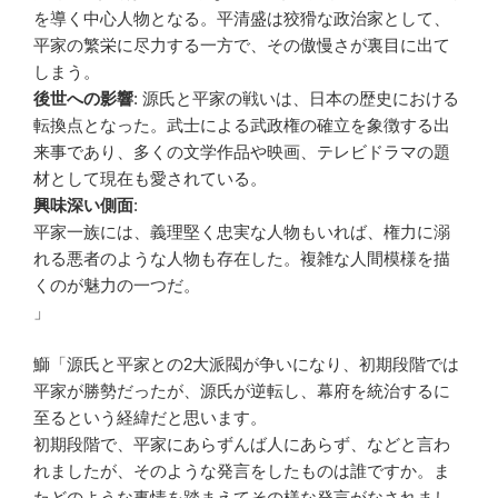
を導く中心人物となる。平清盛は狡猾な政治家として、
平家の繁栄に尽力する一方で、その傲慢さが裏目に出て
しまう。
後世への影響
: 源氏と平家の戦いは、日本の歴史における
転換点となった。武士による武政権の確立を象徴する出
来事であり、多くの文学作品や映画、テレビドラマの題
材として現在も愛されている。
興味深い側面
:
平家一族には、義理堅く忠実な人物もいれば、権力に溺
れる悪者のような人物も存在した。複雑な人間模様を描
くのが魅力の一つだ。
」
鰤「源氏と平家との2大派閥が争いになり、初期段階では
平家が勝勢だったが、源氏が逆転し、幕府を統治するに
至るという経緯だと思います。
初期段階で、平家にあらずんば人にあらず、などと言わ
れましたが、そのような発言をしたものは誰ですか。ま
たどのような事情を踏まえてその様な発言がなされまし