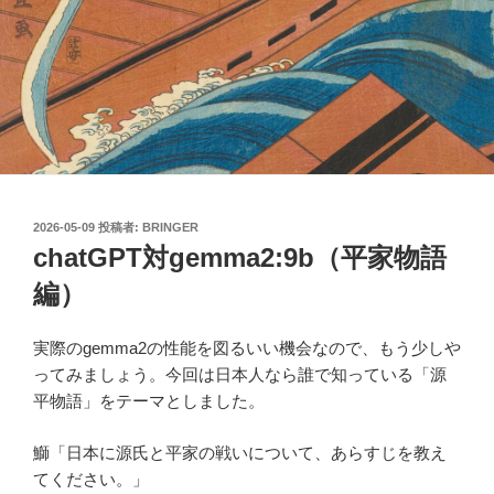
投
2026-05-09
投稿者:
BRINGER
稿
chatGPT対gemma2:9b（平家物語
日:
編）
実際のgemma2の性能を図るいい機会なので、もう少しや
ってみましょう。今回は日本人なら誰で知っている「源
平物語」をテーマとしました。
鰤「日本に源氏と平家の戦いについて、あらすじを教え
てください。」