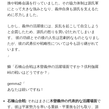
換や戦略会議を行っていました。その協力体制は源氏軍
にとって大きな強みとなり、義仲自身も源氏を支えるた
めに尽力しました。
しかし、義仲の活躍後には、反乱を起こして自立しよう
と企図したため、源氏の怒りを買い討たれてしまいま
す。 彼の功績とその後の人生は悲劇的なものとなりまし
たが、彼の武勇伝や戦略性については今も語り継がれて
います。
」
鰤「石橋山合戦は木曽義仲の活躍場面ですか？倶利伽羅
峠の戦いはどうですか？」
gemma2「
あなたは鋭いですね！
石橋山合戦:
それはまさに
木曽義仲の代表的な活躍場面
で
す。彼は平家勢力を率いる重鎮・平重衡を討ち取り、源