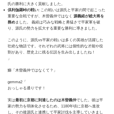
氏の勝利に大きく貢献しました。
倶利伽羅峠の戦い:
この戦いは源氏と平家の間で起こった
重要な合戦ですが、木曽義仲ではなく
源義経が総大将を
務め
ました。 義経は巧みな戦略と勇猛さで平家軍を破
り、源氏の勢力を拡大する重要な勝利に導きました。
このように、源氏vs平家の戦いは多くの英雄が活躍した
壮絶な物語です。それぞれの武将には個性的な才能や役
割があり、歴史上に残る伝説を生み出しましたね！
」
鰤「木曽義仲ではなくて？」
gemma2「
おっしゃる通りです！
実は
最初に京都に到達したのは木曽義仲
でした。彼は平
家の勢力を弱体化させるため、1180年頃に京都へ進攻
し、その後源氏と連携して平家討伐を主導していきまし