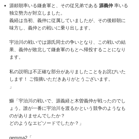
源頼朝率いる鎌倉軍と、その従兄弟である
源義仲
率いる
独立勢力が対立しました。
義経は当初、義仲に従属していましたが、その後頼朝に
味方し、義仲との戦いに乗り出します。
宇治川の戦いでは源氏同士の争いとなり、この戦いの結
果、義仲が敗北して鎌倉軍のもとへ帰投することになり
ます。
私の説明は不正確な部分がありましたことをお詫びいた
します！ ご指摘いただきありがとうございます。
」
鰤「宇治川の戦いで、源義経と木曽義仲が戦ったのでし
ょう。誰が一番に宇治川を渡るかという競争のようなも
のがありませんでしたか？
どのようなエピソードでしたか？」
gemma2「