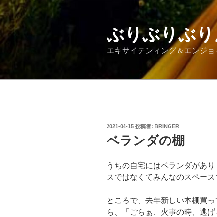
コ
ン
テ
ぶりぶりぶり
ン
エキサイテンィング＆エンジョ
ツ
へ
ス
キ
ッ
プ
投
2021-04-15
投稿者:
BRINGER
稿
ベランダの棚
日:
うちの自宅にはベランダがあり
スではなくてみんなのスペース
ところで、去年新しい本棚買っ
ら、「ごらぁ、火事の時、逃げ