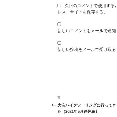
次回のコメントで使用する
レス、サイトを保存する。
新しいコメントをメールで通知
新しい投稿をメールで受け取る
投
前
前
稿
の
大洗バイクツーリングに行ってき
投
た（2021年5月連休編）
ナ
稿