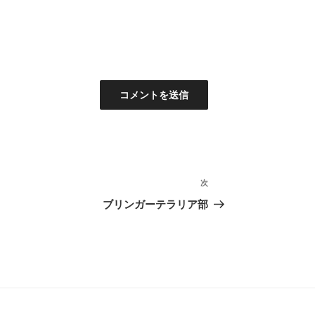
次
次
の
ブリンガーテラリア部
投
稿