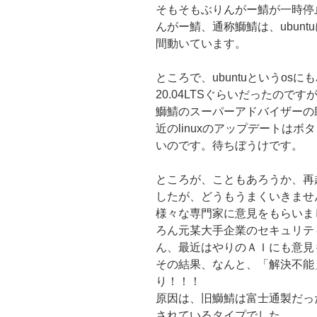
そもそもぶりんがー鯖が一時停
んがー鯖、通称鰤鯖は、ubun
間動いています。
ところで、ubuntuというos
20.04LTSぐらいだったの
鰤鯖のスーパーアドバイザーの
近のlinuxのアップデートは
いのです。待ちぼうけです。
ところが、こともあろうか、再
したが、どうもうまくいきませ
様々な専門家に意見をもらいま
ろん元某大手企業のセキュリテ
ん、最近はやりのＡＩにも意見
その結果、なんと、「解決不能
り！！！
原因は、旧鰤鯖は富士通製だっ
されているタイプでした。