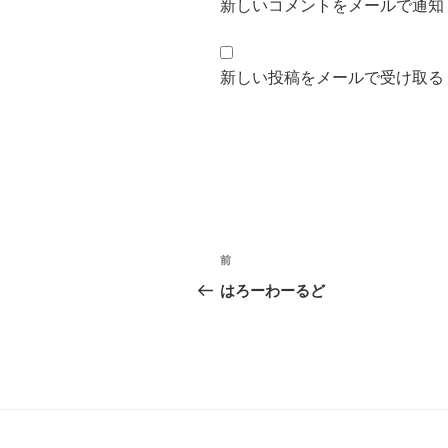
新しいコメントをメールで通知
新しい投稿をメールで受け取る
投
前
前
稿
の
はろーわーるど
投
ナ
稿
ビ
ゲ
ー