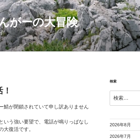
んがーの大冒険
イ
検索
活！
検
索:
ー鯖が閉鎖されていて申し訳ありません
という強い要望で、電話が鳴りっぱなし
2026年8月
の大復活です。
2026年7月