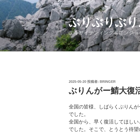
コ
ン
テ
ぶりぶりぶり
ン
エキサイテンィング＆エンジョ
ツ
へ
ス
キ
ッ
プ
投
2025-05-20
投稿者:
BRINGER
稿
ぶりんがー鯖大復
日:
全国の皆様、しばらくぶりんが
でした。
全国から、早く復活してほしい
でした。そこで、とうとう待望