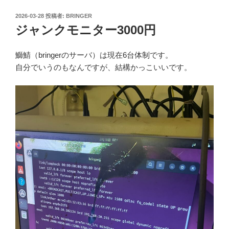
投
2026-03-28
投稿者:
BRINGER
稿
ジャンクモニター3000円
日:
鰤鯖（bringerのサーバ）は現在6台体制です。
自分でいうのもなんですが、結構かっこいいです。