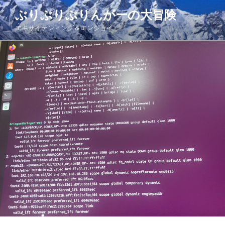
コ
ぶりぶりぶりんがーの大冒険
ン
エキサイテンィング＆エンジョイ
テ
ン
ツ
へ
ス
キ
ッ
プ