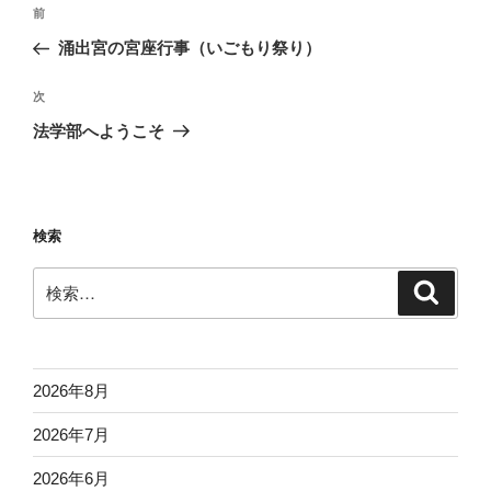
投
前
前
稿
の
涌出宮の宮座行事（いごもり祭り）
ナ
投
ビ
稿
次
次
ゲ
の
法学部へようこそ
投
ー
稿
シ
ョ
検索
ン
検
検
索
索:
2026年8月
2026年7月
2026年6月