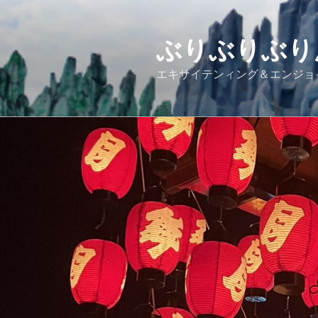
コ
ン
テ
ぶりぶりぶり
ン
エキサイテンィング＆エンジョ
ツ
へ
ス
キ
ッ
プ