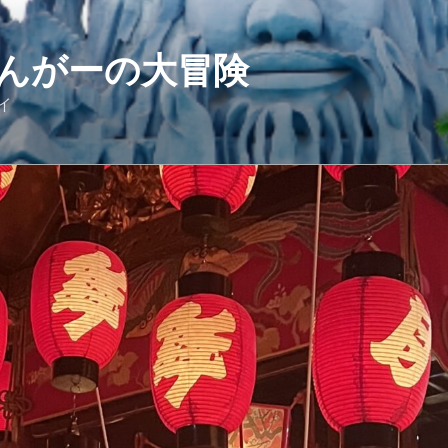
んがーの大冒険
イ