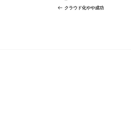
稿
の
クラウド化やや成功
投
ナ
稿
ビ
ゲ
ー
シ
ョ
ン