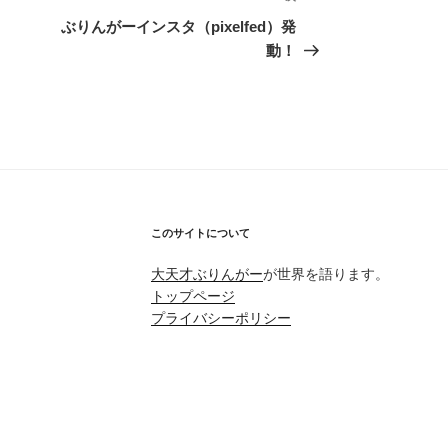
の
ぶりんがーインスタ（pixelfed）発
投
動！
稿
このサイトについて
大天才ぶりんがー
が世界を語ります。
トップページ
プライバシーポリシー