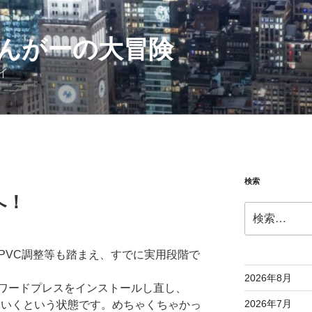
んがーの大冒険
イ
検索
へ！
検
索:
PVC調整等も踏まえ、すでに実用段階で
2026年8月
ワードプレスをインストールし直し、
2026年7月
ていくという状態です。めちゃくちゃかっ