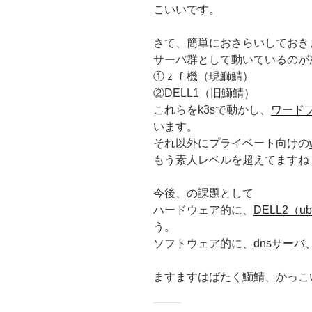
こいいです。
さて、簡単におさらいしておき
サーバ群として動いているのが
①ｚｆ機（現鰤鯖）
②DELL1（旧鰤鯖）
これらをk3sで動かし、
ワード
います。
それ以外にプライベート向けの
もう素人レベルを超えてますね
今後、の課題として
ハードウェア的に、
DELL2（ub
う。
ソフトウェア的に、
dnsサーバ
ますますはばたく鰤鯖、かっこ