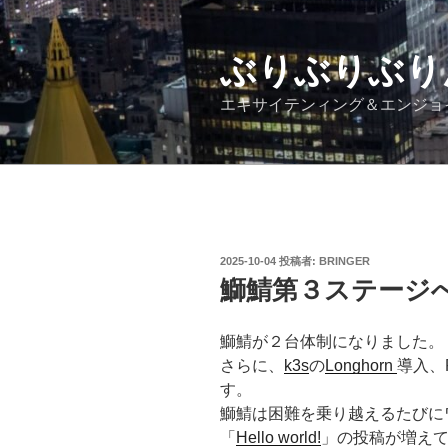
コ
ン
テ
ぶりぶりぶり
ン
エキサイテンィング＆エンジョ
ツ
へ
ス
キ
ッ
プ
投
2025-10-04
投稿者:
BRINGER
稿
鰤鯖第３ステージ
日:
鰤鯖が２台体制になりました。
さらに、
k3s
の
Longhorn
導入、
す。
鰤鯖は困難を乗り越えるたびに
「
Hello world!
」の投稿が増え