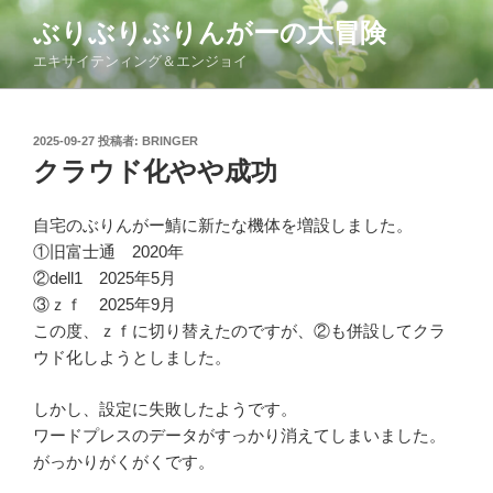
コ
ぶりぶりぶりんがーの大冒険
ン
エキサイテンィング＆エンジョイ
テ
ン
ツ
投
2025-09-27
投稿者:
BRINGER
へ
稿
クラウド化やや成功
ス
日:
キ
ッ
自宅のぶりんがー鯖に新たな機体を増設しました。
プ
①旧富士通 2020年
②dell1 2025年5月
③ｚｆ 2025年9月
この度、ｚｆに切り替えたのですが、②も併設してクラ
ウド化しようとしました。
しかし、設定に失敗したようです。
ワードプレスのデータがすっかり消えてしまいました。
がっかりがくがくです。