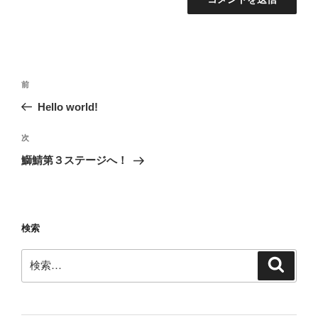
投
前
前
稿
の
Hello world!
ナ
投
ビ
稿
次
次
ゲ
の
鰤鯖第３ステージへ！
投
ー
稿
シ
ョ
検索
ン
検
検
索
索: