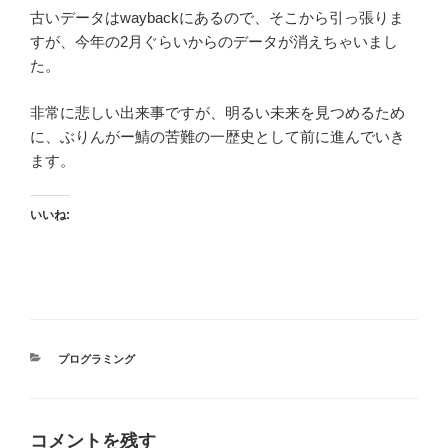
古いデータはwaybackにあるので、そこから引っ張りま
すが、今年の2月ぐらいからのデータが消えちゃいまし
た。
非常に悲しい出来事ですが、明るい未来を見つめるため
に、ぶりんがー鯖の苦難の一歴史として前に進んでいき
ます。
いいね:
カ
プログラミング
テ
ゴ
リ
ー
コメントを残す