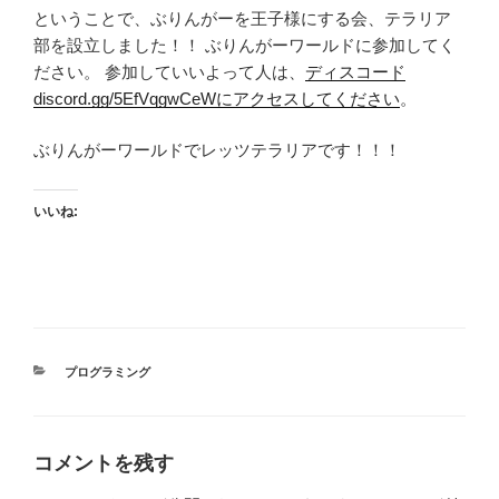
ということで、ぶりんがーを王子様にする会、テラリア
部を設立しました！！ ぶりんがーワールドに参加してく
ださい。 参加していいよって人は、
ディスコード
discord.gg/5EfVqgwCeWにアクセスしてください
。
ぶりんがーワールドでレッツテラリアです！！！
いいね:
カ
プログラミング
テ
ゴ
リ
ー
コメントを残す