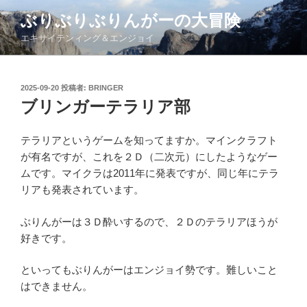
コ
ぶりぶりぶりんがーの大冒険
ン
エキサイテンィング＆エンジョイ
テ
ン
ツ
投
2025-09-20
投稿者:
BRINGER
へ
稿
ブリンガーテラリア部
ス
日:
キ
ッ
テラリアというゲームを知ってますか。マインクラフト
プ
が有名ですが、これを２Ｄ（二次元）にしたようなゲー
ムです。マイクラは2011年に発表ですが、同じ年にテラ
リアも発表されています。
ぶりんがーは３Ｄ酔いするので、２Ｄのテラリアほうが
好きです。
といってもぶりんがーはエンジョイ勢です。難しいこと
はできません。