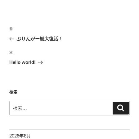
投
前
前
稿
の
ぶりんがー鯖大復活！
ナ
投
ビ
稿
次
次
ゲ
の
Hello world!
投
ー
稿
シ
ョ
検索
ン
検
検
索
索:
2026年8月