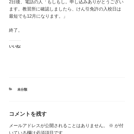
2日後、電話の人「もしもし。申し込みありがとうござい
ます。教習所に確認しましたら、けん引免許の入校日は
最短でも12月になります。」
終了。
いいね:
カ
未分類
テ
ゴ
リ
ー
コメントを残す
メールアドレスが公開されることはありません。
※
が付
いている欄は必須項目です