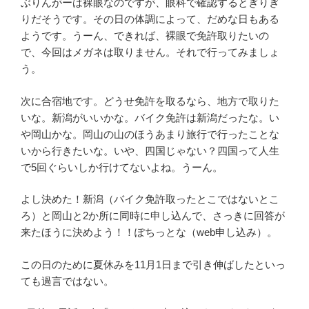
ぶりんがーは裸眼なのですが、眼科で確認するとぎりぎ
りだそうです。その日の体調によって、だめな日もある
ようです。うーん、できれば、裸眼で免許取りたいの
で、今回はメガネは取りません。それで行ってみましょ
う。
次に合宿地です。どうせ免許を取るなら、地方で取りた
いな。新潟がいいかな。バイク免許は新潟だったな。い
や岡山かな。岡山の山のほうあまり旅行で行ったことな
いから行きたいな。いや、四国じゃない？四国って人生
で5回ぐらいしか行けてないよね。うーん。
よし決めた！新潟（バイク免許取ったとこではないとこ
ろ）と岡山と2か所に同時に申し込んで、さっきに回答が
来たほうに決めよう！！ぽちっとな（web申し込み）。
この日のために夏休みを11月1日まで引き伸ばしたといっ
ても過言ではない。