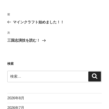
投
前
前
稿
の
マインクラフト始めました！！
ナ
投
ビ
稿
次
次
ゲ
の
三国志演技を読む！
投
ー
稿
シ
ョ
検索
ン
検
検
索
索:
2026年8月
2026年7月