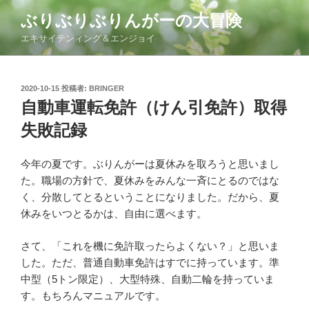
コ
ぶりぶりぶりんがーの大冒険
ン
エキサイテンィング＆エンジョイ
テ
ン
ツ
投
2020-10-15
投稿者:
BRINGER
へ
稿
自動車運転免許（けん引免許）取得
ス
日:
キ
失敗記録
ッ
プ
今年の夏です。ぶりんがーは夏休みを取ろうと思いまし
た。職場の方針で、夏休みをみんな一斉にとるのではな
く、分散してとるということになりました。だから、夏
休みをいつとるかは、自由に選べます。
さて、「これを機に免許取ったらよくない？」と思いま
した。ただ、普通自動車免許はすでに持っています。準
中型（5トン限定）、大型特殊、自動二輪を持っていま
す。もちろんマニュアルです。