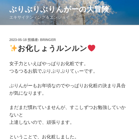
コ
ぶりぶりぶりんがーの大冒険
ン
エキサイテンィング＆エンジョイ
テ
ン
ツ
投
2023-05-18
投稿者:
BRINGER
へ
稿
お化しょうルンルン
ス
日:
キ
ッ
女子力といえばやっぱりお化粧です。
プ
つるつるお肌でぷりぷりぷりてぃーです。
ぶりんがーもお年頃なのでやっぱりお化粧の決まり具合
が気になります。
まだまだ慣れていませんが、すこしずつお勉強していか
ないと
上達しないので、頑張ります。
ということで、お化粧しました。