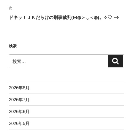
投
ビ
稿
次
次
ゲ
の
ドキッ！ＪＫだらけの刑事裁判(⋈◍＞◡＜◍)。✧♡
投
ー
稿
シ
ョ
検索
ン
検
検
索
索:
2026年8月
2026年7月
2026年6月
2026年5月