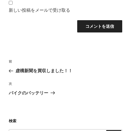
新しい投稿をメールで受け取る
投
前
前
稿
の
虚構新聞を買収しました！！
ナ
投
ビ
稿
次
次
ゲ
の
バイクのバッテリー
投
ー
稿
シ
ョ
検索
ン