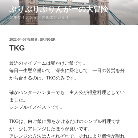
コ
ぶりぶりぶりんがーの大冒険
ン
エキサイテンィング＆エンジョイ
テ
ン
ツ
投
2022-04-07
投稿者:
BRINGER
へ
稿
TKG
ス
日:
キ
ッ
最近のマイブームは卵かけご飯です。
プ
毎日一生懸命働いて、深夜に帰宅して、一日の苦労を分
かち合えるのは、TKGのみです。
確かハンターハンターでも、主人公が得意料理としてい
ました。
シンプルイズベストです。
TKGは、白ご飯に卵をかけるだけのシンプル料理です
が、少しアレンジしたほうが良いです。
アレンジの方法は人それぞれで、それにより個性が現れ