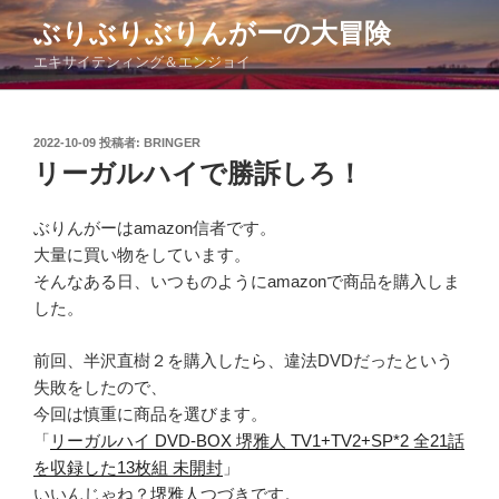
コ
ぶりぶりぶりんがーの大冒険
ン
エキサイテンィング＆エンジョイ
テ
ン
ツ
投
2022-10-09
投稿者:
BRINGER
へ
稿
リーガルハイで勝訴しろ！
ス
日:
キ
ッ
ぶりんがーはamazon信者です。
プ
大量に買い物をしています。
そんなある日、いつものようにamazonで商品を購入しま
した。
前回、半沢直樹２を購入したら、違法DVDだったという
失敗をしたので、
今回は慎重に商品を選びます。
「
リーガルハイ DVD-BOX 堺雅人 TV1+TV2+SP*2 全21話
を収録した13枚組 未開封
」
いいんじゃね？
堺雅人
つづきです。