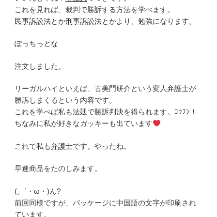
これを見れば、裁判で勝訴する方法を学べます。
民事訴訟法
とか
刑事訴訟法
とかより、勉強になります。
ぽっちっとな
注文しました。
リーガルハイといえば、古美門研介という変人弁護士が
勝訴しまくるという内容です。
これを学べば私も法廷で勝訴判決を得られます。ｺｳﾌﾝ！
ちなみに私が好きなガッキーも出ています
これで私も
弁護士
です。やったね。
早速商品をたのしみます。
(。´・ω・)ん?
前回同様ですが、パッケージに中国語の文字が印刷され
ています。