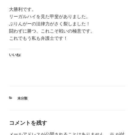
大勝利です。
リーガルハイを見た甲斐がありました。
ぶりんがーの法律力がさく裂しました！
闘わずに勝つ、これこそ戦いの極意です。
これでもう私も弁護士です！
いいね:
カ
未分類
テ
ゴ
リ
ー
コメントを残す
メールアドレスが公開されることはありません。
※
が付