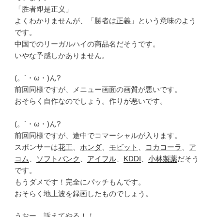
「胜者即是正义」
よくわかりませんが、「勝者は正義」という意味のよう
です。
中国でのリーガルハイの商品名だそうです。
いやな予感しかありません。
(。´・ω・)ん?
前回同様ですが、メニュー画面の画質が悪いです。
おそらく自作なのでしょう。作りが悪いです。
(。´・ω・)ん?
前回同様ですが、途中でコマーシャルが入ります。
スポンサーは
花王
、
ホンダ
、
モビット
、
コカコーラ
、
ア
コム
、
ソフトバンク
、
アイフル
、
KDDI
、
小林製薬
だそう
です。
もうダメです！完全にパッチもんです。
おそらく地上波を録画したものでしょう。
うおー、訴えてやる！！