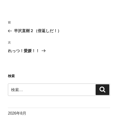
投
前
前
稿
の
半沢直樹２（倍返しだ！）
ナ
投
ビ
稿
次
次
ゲ
の
れっつ！愛媛！！
投
ー
稿
シ
ョ
検索
ン
検
検
索
索:
2026年8月