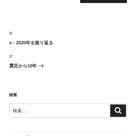
投
前
前
稿
の
2020年を振り返る
ナ
投
ビ
稿
次
次
ゲ
の
震災から10年
投
ー
稿
シ
ョ
検索
ン
検
検
索
索: