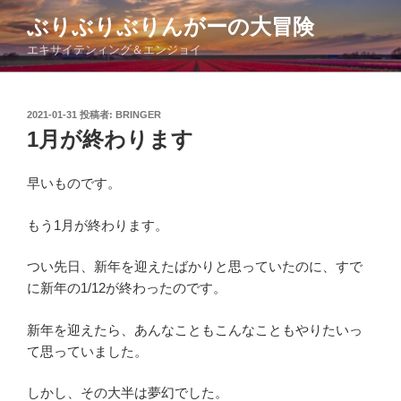
コ
ぶりぶりぶりんがーの大冒険
ン
エキサイテンィング＆エンジョイ
テ
ン
ツ
投
2021-01-31
投稿者:
BRINGER
へ
稿
1月が終わります
ス
日:
キ
ッ
早いものです。
プ
もう1月が終わります。
つい先日、新年を迎えたばかりと思っていたのに、すで
に新年の1/12が終わったのです。
新年を迎えたら、あんなこともこんなこともやりたいっ
て思っていました。
しかし、その大半は夢幻でした。