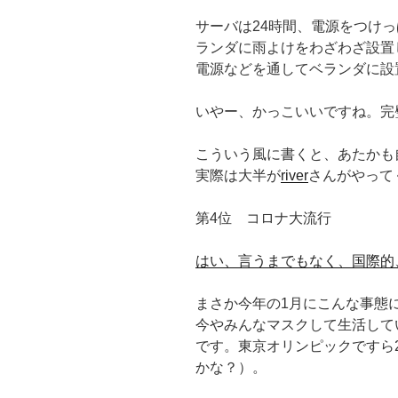
サーバは24時間、電源をつけ
ランダに雨よけをわざわざ設置
電源などを通してベランダに設
いやー、かっこいいですね。完
こういう風に書くと、あたかも
実際は大半が
river
さんがやって
第4位 コロナ大流行
はい、言うまでもなく、国際的
まさか今年の1月にこんな事態
今やみんなマスクして生活して
です。東京オリンピックですら2
かな？）。