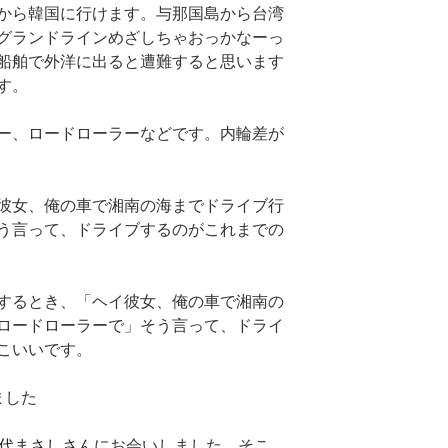
から韓国に行けます。与那国島から台湾
グランドラインめざしちゃおっかなーっ
船舶で外洋に出ると遭難すると思います
す。
ー、ロードローラーなどです。内輪差が
彼女、俺の車で湘南の海までドライブ行
う言って、ドライブするのがこれまでの
するとき、「ヘイ彼女、俺の車で湘南の
ロードローラーで」そう言って、ドライ
こいいです。
ました
代まさしさん
にお会いしました。そこ