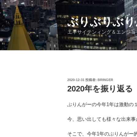
コ
ン
テ
ぶりぶりぶり
ン
エキサイテンィング＆エンジョ
ツ
へ
ス
キ
ッ
プ
投
2020-12-31
投稿者:
BRINGER
稿
2020年を振り返る
日:
ぶりんがーの今年1年は激動の
今、思い出しても様々な出来事
そこで、今年1年のぶりんがー