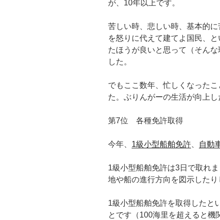
が、10年以上です。
苦しい時、悲しい時、基本的に
を怒りに代えて建てよ国民、と
たほうが良いと思って（そんな
した。
でもここ数年、忙しくなったこ
た。ぶりんがーの生活が向上し
第7位 各種免許取得
今年、
1級小型船舶免許
、
自動
1級小型船舶免許は3日で取れ
地や船の進行方向を図示したり
1級小型船舶免許を取得したと
とです（100海里を超えると