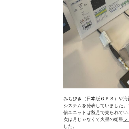
みちびき（日本版ＧＰＳ）
や
海
システム
を発表していました。
信ユニットは
秋月
で売られてい
次は月じゃなくて火星の衛星
フ
した。