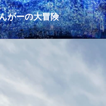
んがーの大冒険
イ