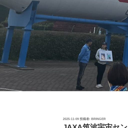
投
2025-11-09
投稿者:
BRINGER
稿
JAXA筑波宇宙セ
日: