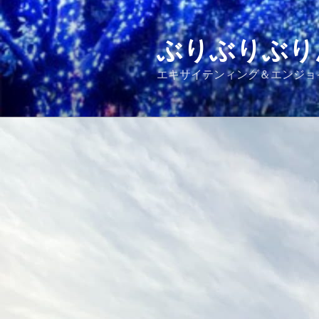
コ
ン
テ
ぶりぶりぶり
ン
エキサイテンィング＆エンジョ
ツ
へ
ス
キ
ッ
プ