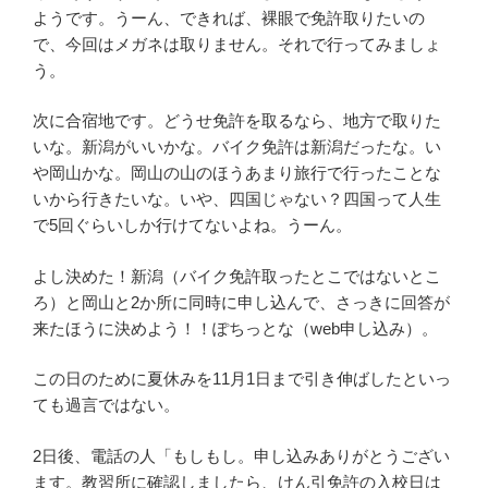
ようです。うーん、できれば、裸眼で免許取りたいの
で、今回はメガネは取りません。それで行ってみましょ
う。
次に合宿地です。どうせ免許を取るなら、地方で取りた
いな。新潟がいいかな。バイク免許は新潟だったな。い
や岡山かな。岡山の山のほうあまり旅行で行ったことな
いから行きたいな。いや、四国じゃない？四国って人生
で5回ぐらいしか行けてないよね。うーん。
よし決めた！新潟（バイク免許取ったとこではないとこ
ろ）と岡山と2か所に同時に申し込んで、さっきに回答が
来たほうに決めよう！！ぽちっとな（web申し込み）。
この日のために夏休みを11月1日まで引き伸ばしたといっ
ても過言ではない。
2日後、電話の人「もしもし。申し込みありがとうござい
ます。教習所に確認しましたら、けん引免許の入校日は