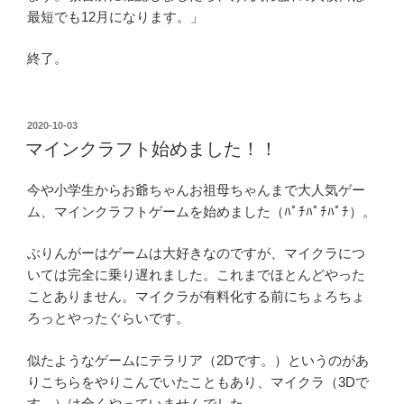
最短でも12月になります。」
終了。
投
2020-10-03
稿
マインクラフト始めました！！
日:
今や小学生からお爺ちゃんお祖母ちゃんまで大人気ゲー
ム、マインクラフトゲームを始めました（ﾊﾟﾁﾊﾟﾁﾊﾟﾁ）。
ぶりんがーはゲームは大好きなのですが、マイクラにつ
いては完全に乗り遅れました。これまでほとんどやった
ことありません。マイクラが有料化する前にちょろちょ
ろっとやったぐらいです。
似たようなゲームにテラリア（2Dです。）というのがあ
りこちらをやりこんでいたこともあり、マイクラ（3Dで
す。）は全くやっていませんでした。