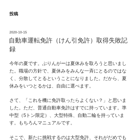
投稿
投
2020-10-15
稿
自動車運転免許（けん引免許）取得失敗記
日:
録
今年の夏です。ぶりんがーは夏休みを取ろうと思いまし
た。職場の方針で、夏休みをみんな一斉にとるのではな
く、分散してとるということになりました。だから、夏
休みをいつとるかは、自由に選べます。
さて、「これを機に免許取ったらよくない？」と思いま
した。ただ、普通自動車免許はすでに持っています。準
中型（5トン限定）、大型特殊、自動二輪を持っていま
す。もちろんマニュアルです。
そこで、新たに挑戦するのは大型免許、それがだめでも