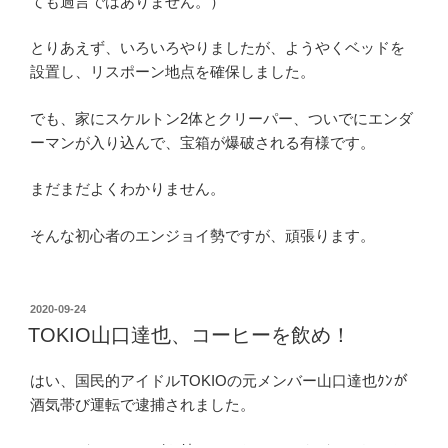
ても過言ではありません。）
とりあえず、いろいろやりましたが、ようやくベッドを
設置し、リスポーン地点を確保しました。
でも、家にスケルトン2体とクリーパー、ついでにエンダ
ーマンが入り込んで、宝箱が爆破される有様です。
まだまだよくわかりません。
そんな初心者のエンジョイ勢ですが、頑張ります。
投
2020-09-24
稿
TOKIO山口達也、コーヒーを飲め！
日:
はい、国民的アイドルTOKIOの元メンバー山口達也ｸﾝが
酒気帯び運転で逮捕されました。