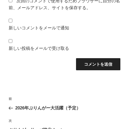
次回のコメントで使用するためブラウザーに自分の名
前、メールアドレス、サイトを保存する。
新しいコメントをメールで通知
新しい投稿をメールで受け取る
投
前
前
稿
の
2026年ぶりんがー大活躍（予定）
ナ
投
ビ
稿
次
次
ゲ
の