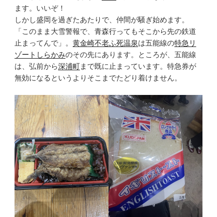
ます。いいぞ！
しかし盛岡を過ぎたあたりで、仲間が騒ぎ始めます。
「このまま大雪警報で、青森行ってもそこから先の鉄道
止まってんで」。
黄金崎不老ふ死温泉
は五能線の
特急リ
ゾートしらかみ
のその先にあります。ところが、五能線
は、弘前から
深浦町
まで既に止まっています。特急券が
無効になるというよりそこまでたどり着けません。