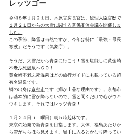
レッツゴー
令和８年１月２１日、木原官房長官は、総理大臣官邸で
１月２１日からの大雪に関する関係閣僚会議を開催しま
した。
この季節、降雪は当然ですが、今年は特に「最強・最長
寒波」だそうです（
気象庁
）。
そうだ、大雪だから
青森
に行こう！雪を堪能しに
黄金崎
不老ふ死温泉
へＧＯ！
黄金崎不老ふ死温泉はどの旅行ガイドにも載っている超
有名温泉です。
鰤の出身は
京都市
です（鰤が上品な理由です）。京都市
は基本的に雪が降らないので、雪と聞くだけで心がウキ
ウキします。それではレッツ青森！
１月２４日（土曜日）朝５時起床です。
東京の始発で新青森を目指します。大体、
福島
あたりか
ら雪がちらほら見えます。
岩手
に入るとかなり降ってい