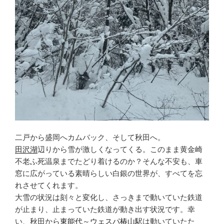
二戸から盛岡へカムバック、そして秋田へ。
田沢湖
辺りから雪が激しくなってくる。このまま黄金崎
不老ふ死温泉までたどり着けるのか？そんな不安も、車
窓に広がっている素晴らしい白銀の世界が、すべてを忘
れさせてくれます。
大雪の状況は刻々と変化し、さっきまで動いていた鉄道
が止まり、止まっていた鉄道が動き出す状況です。幸
い、秋田から
東能代
～
ウェスパ椿山駅
は動いていたた