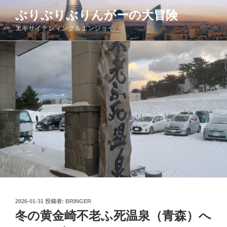
コ
ぶりぶりぶりんがーの大冒険
ン
エキサイテンィング＆エンジョイ
テ
ン
ツ
へ
ス
キ
ッ
プ
投
2026-01-31
投稿者:
BRINGER
稿
冬の黄金崎不老ふ死温泉（青森）へ
日: