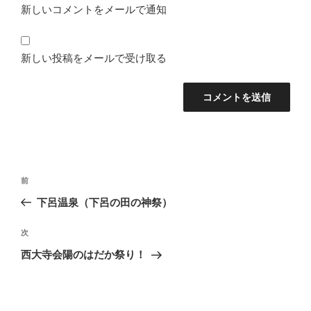
新しいコメントをメールで通知
新しい投稿をメールで受け取る
投
前
前
稿
の
下呂温泉（下呂の田の神祭）
ナ
投
ビ
稿
次
次
ゲ
の
西大寺会陽のはだか祭り！
投
ー
稿
シ
ョ