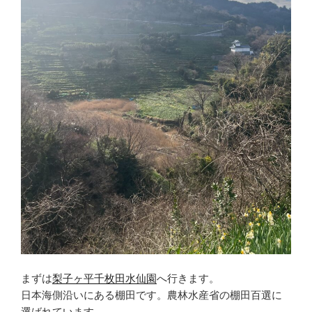
まずは
梨子ヶ平千枚田水仙園
へ行きます。
日本海側沿いにある棚田です。農林水産省の棚田百選に
選ばれています。