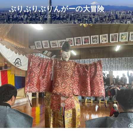
コ
ぶりぶりぶりんがーの大冒険
ン
エキサイテンィング＆エンジョイ
テ
ン
ツ
へ
ス
キ
ッ
プ