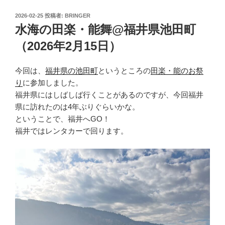
投
2026-02-25
投稿者:
BRINGER
稿
水海の田楽・能舞@福井県池田町
日:
（2026年2月15日）
今回は、
福井県の池田町
というところの
田楽・能のお祭
り
に参加しました。
福井県にはしばしば行くことがあるのですが、今回福井
県に訪れたのは4年ぶりぐらいかな。
ということで、福井へGO！
福井ではレンタカーで回ります。