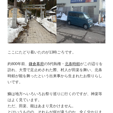
ここにたどり着いたのが13時ごろです。
約800年前、
鎌倉幕府
の5代執権・
北条時頼
がこの辺りを
訪れ、大雪で足止めされた際、村人が田楽を舞い、北条
時頼が能を舞ったという出来事から生まれたお祭りらし
いです。
鰤は地方へいろいろお祭り巡りに行くのですが、神楽等
はよく見ています。
ただ、田楽、能はあまり見かけません。
とはいうものの、それらが何が違うのか、全く分かりま