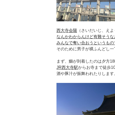
西大寺会陽
（さいだいじ、えよ
なんかわからんけど有難そうな
みんなで奪い合おうというもの
そのために男子が裸ふんどし一
まず、鰤が到着したのは夕方1
JR西大寺駅
からお寺まで徒歩1
酒や豚汁が振舞われたりします