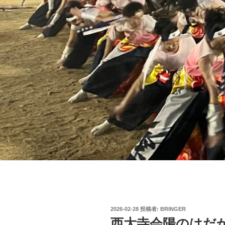
投
2026-02-28
投稿者:
BRINGER
稿
西大寺会陽のはだ
日: