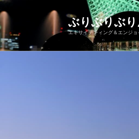
コ
ン
テ
ぶりぶりぶり
ン
エキサイテンィング＆エンジョ
ツ
へ
ス
キ
ッ
プ